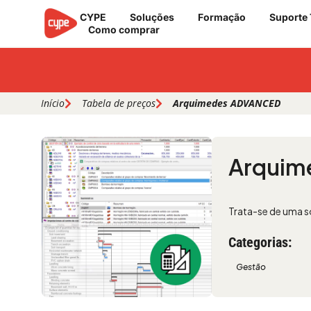
Skip
CYPE
Soluções
Formação
Suporte 
to
Como comprar
content
Início
Tabela de preços
Arquimedes ADVANCED
Arquim
Trata-se de uma 
Categorias:
Gestão