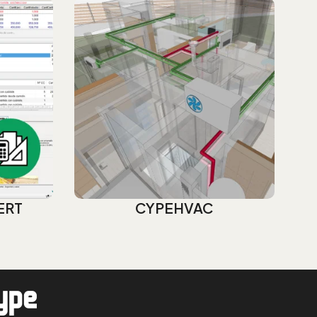
ERT
CYPEHVAC