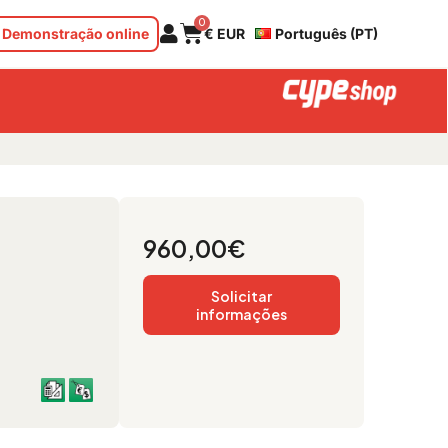
Cart
0
Demonstração online
€ EUR
Português (PT)
960,00
€
Solicitar
informações