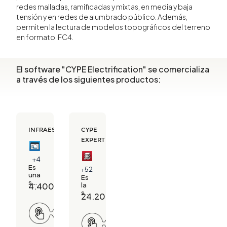
redes malladas, ramificadas y mixtas, en media y baja
tensión y en redes de alumbrado público. Además,
permiten la lectura de modelos topográficos del terreno
en formato IFC4.
El software "CYPE Electrification" se comercializa
a través de los siguientes productos:
INFRAESTRUCTURAS
CYPE
EXPERT
+4
Es
+52
una
Es
solución
4.400,00
€
la
BIM
solución
24.200,00
€
para
BIM
el
Solicitar
más
diseño
información
completa
Solicitar
y
de