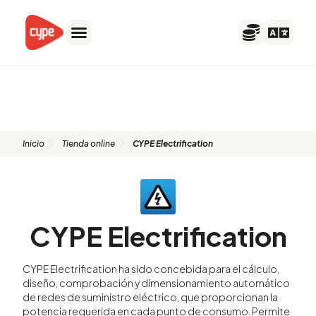
Ir
al
contenido
CYPE Electrification
Inicio
Tienda online
CYPE Electrification
CYPE Electrification
CYPE Electrification ha sido concebida para el cálculo,
diseño, comprobación y dimensionamiento automático
de redes de suministro eléctrico, que proporcionan la
potencia requerida en cada punto de consumo. Permite