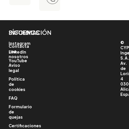
información
cálculo
CYPE
de
para
redes
el
de
modelado
suministro
arquitectónico,
de
el
agua,
diseño
saneamiento,
INFORMACIÓN
SÍGUENOS
de
distribución
estructuras
de
e
©
Instagram
gas
instalaciones
Contacta
CYP
y
y la
con
LinkedIn
Ing
suministro
gestión
nosotros
eléctrico
S.A
de
YouTube
en
proyectos.
Av.
Aviso
infraestructuras
de
urbanas.
legal
Lori
4
Política
030
de
Alic
cookies
Esp
FAQ
Formulario
de
quejas
Certificaciones