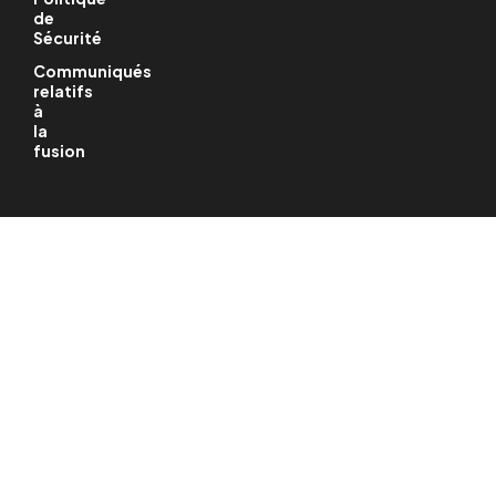
de
Sécurité
Communiqués
relatifs
à
la
fusion