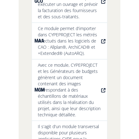
GCO
exécuter un ouvrage et prévoir
la facturation des fournisseurs
et des sous-traitants.
Ce module permet d'importer
dans CYPEPROJECT les métrés
MAA
effectués dans les logiciels de
CAO : Allplan®, ArchiCAD® et
+Extended® (AutoARQ).
Avec ce module, CYPEPROJECT
et les Générateurs de budgets
génèrent un document
contenant des images
MGM
correspondant à des
échantillons de matériaux
utilisés dans la réalisation du
projet, ainsi que leur description
technique détaillée.
Il s'agit d'un module transversal
disponible pour plusieurs
applications CYPE pour la