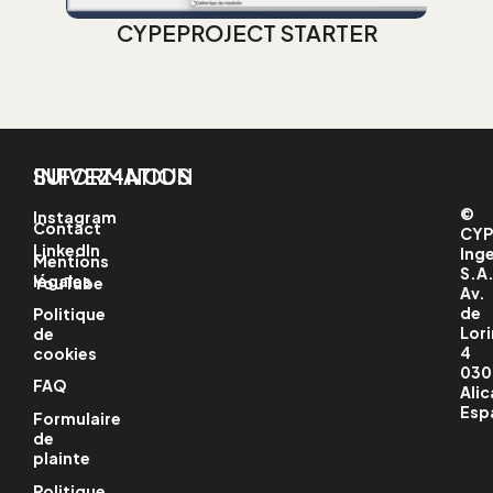
CYPEPROJECT STARTER
INFORMATION
SUIVEZ-NOUS
©
Instagram
Contact
CYP
LinkedIn
Ing
Mentions
S.A
légales
YouTube
Av.
de
Politique
Lori
de
4
cookies
030
FAQ
Alic
Esp
Formulaire
de
plainte
Politique